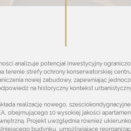
ości analizuje potencjał inwestycyjny ograniczon
a terenie strefy ochrony konserwatorskiej centr
aniczenia nowej zabudowy, zapewniając jednocz
odpowiedź na historyczny kontekst urbanistyczny
kłada realizację nowego, sześciokondygnacyj
A, obejmującego 10 wysokiej jakości apartamen
wnętrzną. Projekt uwzględnia również ukierunk
niejącego budynku, umożliwiające reorganizacj