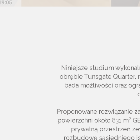
Niniejsze studium wykonaln
obrębie Tunsgate Quarter, n
bada możliwości oraz ogr
Proponowane rozwiązanie za
powierzchni około 831 m² GE
prywatną przestrzeń ze
rozbudowę sąsiedniego ist