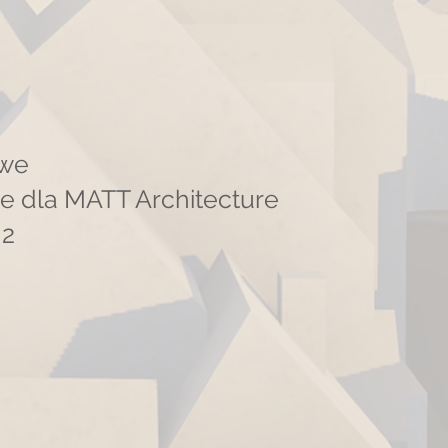
owe
we dla MATT Architecture
-2