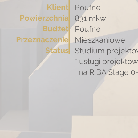
Klient
Poufne
Powierzchnia
831 mkw
Budżet
Poufne
Przeznaczenie
Mieszkaniowe
Status
Studium projekt
* usługi projekto
na RIBA Stage 0