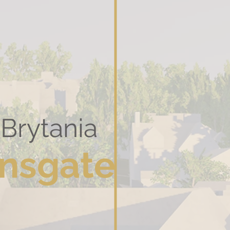
a Brytania
nsgate