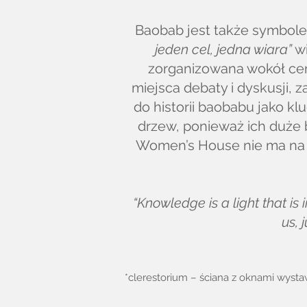
Baobab jest także symbol
jeden cel, jedna wiara”
wi
zorganizowana wokół cent
miejsca debaty i dyskusji, 
do historii baobabu jako kl
drzew, ponieważ ich duże 
Women’s House nie ma na ce
“Knowledge is a light that is
us, 
*clerestorium – ściana z oknami wys