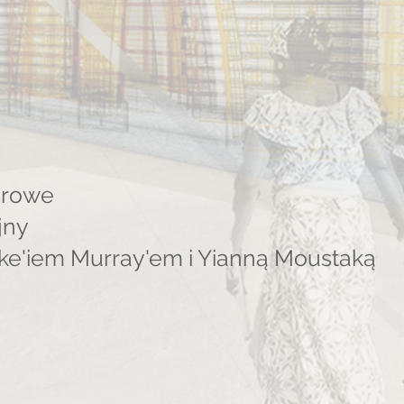
urowe
jny
uke'iem Murray'em i Yianną Moustaką