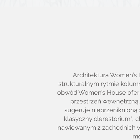
Architektura Women’s H
strukturalnym rytmie kolu
obwód Women’s House oferuj
przestrzeń wewnętrzną,
sugeruje nieprzeniknioną 
klasyczny clerestorium*, 
nawiewanym z zachodnich wy
mo