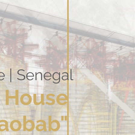
e | Senegal
 House
Baobab
"