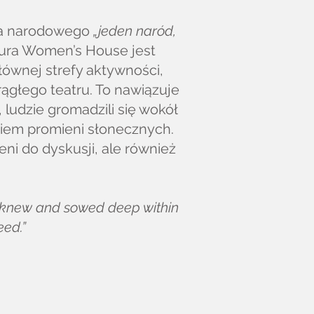
ta narodowego
„jeden naród,
tura Women’s House jest
łównej strefy aktywności,
rągłego teatru. To nawiązuje
 ludzie gromadzili się wokół
niem promieni słonecznych.
ni do dyskusji, ale również
ors knew and sowed deep within
eed.”