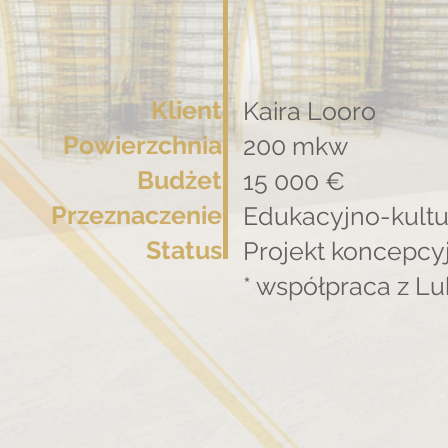
Klient
Kaira Looro
Powierzchnia
200 mkw
Budżet
15 000 €
Przeznaczenie
Edukacyjno-kult
Status
Projekt koncepcy
* współpraca z L