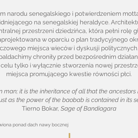
em narodu senegalskiego i potwierdzeniem mot
dniejącego na senegalskiej heraldyce. Architek
ralnej przestrzeni dziedzińca, która pełni rolę g
zaprojektowana w oparciu o plan tradycyjnego ok
uczowego miejsca wieców i dyskusji politycznych,
baldachimy chroniły przed bezpośrednim działa
lu tylko i wyłącznie stworzenia nowej przestrze
miejsca promującego kwestie równości płci.
 in man; it is the inheritance of all that the ancest
just as the power of the baobab is contained in its s
Tierno Bokar,
Sage of Bandiagara
tawiona ponad dach nawy bocznej