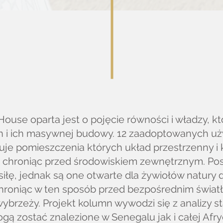
ouse oparta jest o pojęcie równości i władzy, k
mn i ich masywnej budowy. 12 zaadoptowanych u
e pomieszczenia których układ przestrzenny i 
 chroniąc przed środowiskiem zewnętrznym. Pos
siłę, jednak są one otwarte dla żywiołów natury 
chroniąc w ten sposób przed bezpośrednim świa
brzeży. Projekt kolumn wywodzi się z analizy s
gą zostać znalezione w Senegalu jak i całej Afry