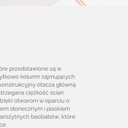
tóre przedstawione są w
żytkowo kolumn zajmujących
konstrukcyjny otacza główną
trzegana ciężkość ścian
dzięki otworom w oparciu o
tłem słonecznym i piaskiem
tarożytnych baobabów, które
ce.