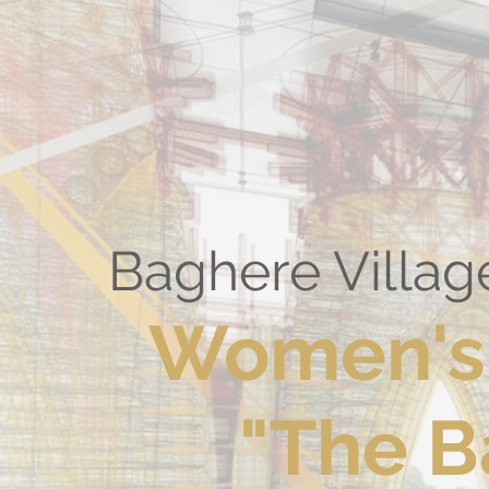
Baghere Villag
Women's
"The 